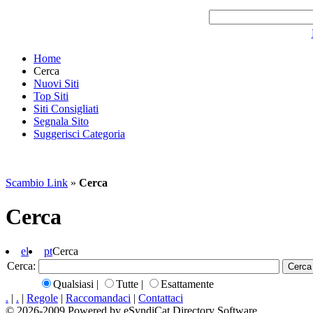
Home
Cerca
Nuovi Siti
Top Siti
Siti Consigliati
Segnala Sito
Suggerisci Categoria
Scambio Link
»
Cerca
Cerca
el
pt
Cerca
Cerca:
Qualsiasi
|
Tutte
|
Esattamente
.
|
.
|
Regole
|
Raccomandaci
|
Contattaci
© 2026-2009 Powered by eSyndiCat Directory Software